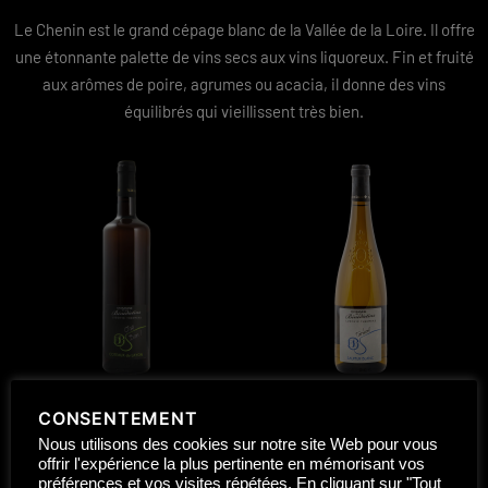
Le Chenin est le grand cépage blanc de la Vallée de la Loire. Il offre
une étonnante palette de vins secs aux vins liquoreux. Fin et fruité
aux arômes de poire, agrumes ou acacia, il donne des vins
équilibrés qui vieillissent très bien.
Coteaux du Layon
O’XE
Saumur blanc
TANDEM
CONSENTEMENT
Nous utilisons des cookies sur notre site Web pour vous
BON
offrir l'expérience la plus pertinente en mémorisant vos
préférences et vos visites répétées. En cliquant sur "Tout