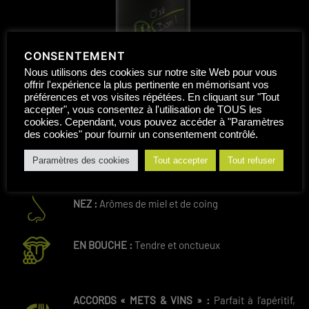
CONSENTEMENT
Nous utilisons des cookies sur notre site Web pour vous
offrir l'expérience la plus pertinente en mémorisant vos
préférences et vos visites répétées. En cliquant sur "Tout
accepter", vous consentez à l'utilisation de TOUS les
DÉGUSTATION
cookies. Cependant, vous pouvez accéder à "Paramètres
des cookies" pour fournir un consentement contrôlé.
ROBE :
Jaune or évoluant vers un vieil or aux
Paramètres des cookies
Tout accepter
Tout refuser
reflets ambrés
NEZ :
Arômes de miel et de coing
EN BOUCHE :
Tendre et onctueux
ACCORDS « METS & VINS » :
Parfait à l’apéritif,