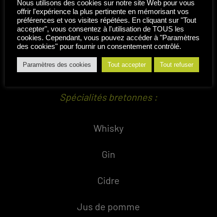
Nous utilisons des cookies sur notre site Web pour vous
offrir l'expérience la plus pertinente en mémorisant vos
préférences et vos visites répétées. En cliquant sur "Tout
Notre production de vins
accepter", vous consentez à l'utilisation de TOUS les
cookies. Cependant, vous pouvez accéder à "Paramètres
(Bouteilles, bib de 5L et 10L)
des cookies" pour fournir un consentement contrôlé.
Miel
Paramètres des cookies
Tout accepter
Tout refuser
Spécialités bretonnes :
Whisky
Gin
Cidre
Jus de pomme