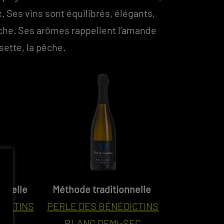
 Ses vins sont équilibrés, élégants,
uche. Ses arômes rappellent l’amande
isette, la pêche.
onnelle
Méthode traditionnelle
DICTINS
PERLE DES BÉNÉDICTINS
UT
BLANC DEMI-SEC