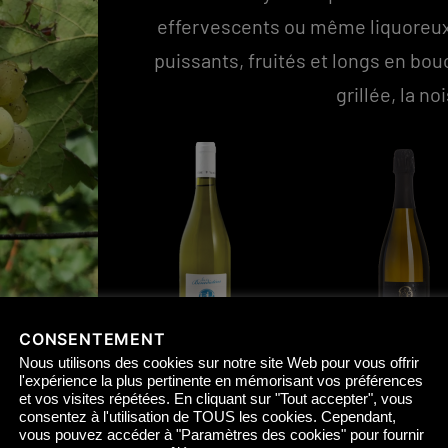
effervescents ou même liquoreux.
puissants, fruités et longs en bo
grillée, la no
CONSENTEMENT
Nous utilisons des cookies sur notre site Web pour vous offrir
Vin de France
Méthode traditi
l'expérience la plus pertinente en mémorisant vos préférences
et vos visites répétées. En cliquant sur "Tout accepter", vous
CHARDONNAY
PERLE DES BÉNÉ
consentez à l'utilisation de TOUS les cookies. Cependant,
vous pouvez accéder à "Paramètres des cookies" pour fournir
BLANC BR